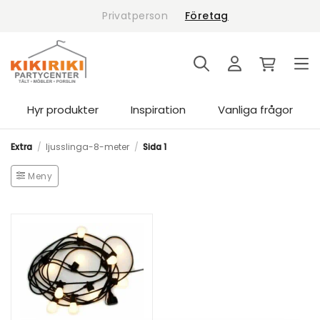
Skip
Privatperson
Företag
to
content
Hyr produkter
Inspiration
Vanliga frågor
Extra
/
ljusslinga-8-meter
/
Sida 1
Meny