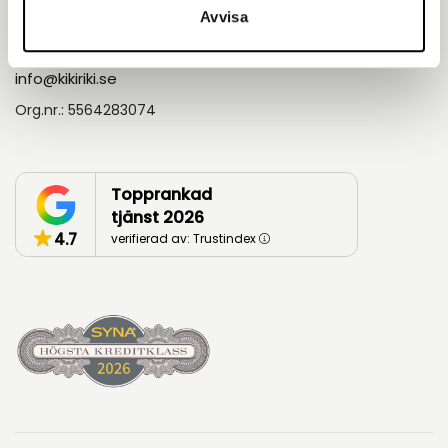
Askims Verkstadsväg 5A 436 34, Göteborg
Avvisa
031-68 17 80
info@kikiriki.se
Org.nr.: 5564283074
Topprankad
tjänst 2026
4.7
verifierad av: Trustindex