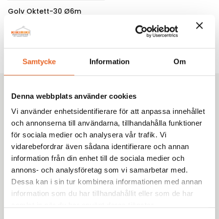
Golv Oktett-30 Ø6m
26m²
1 780,00
kr
Samtycke
Information
Om
Kikiriki Partycenter
Denna webbplats använder cookies
Sedan 1993 har vi hjälpt tusentals kunder i Göteborg
Vi använder enhetsidentifierare för att anpassa innehållet
med omnejd med uthyrning av tält, möbler och porslin
och annonserna till användarna, tillhandahålla funktioner
till fester, bröllop och företagsevent. Tryggt. Proffsigt.
för sociala medier och analysera vår trafik. Vi
Enkelt.
vidarebefordrar även sådana identifierare och annan
information från din enhet till de sociala medier och
annons- och analysföretag som vi samarbetar med.
Dessa kan i sin tur kombinera informationen med annan
information som du har tillhandahållit eller som de har
samlat in när du har använt deras tjänster.