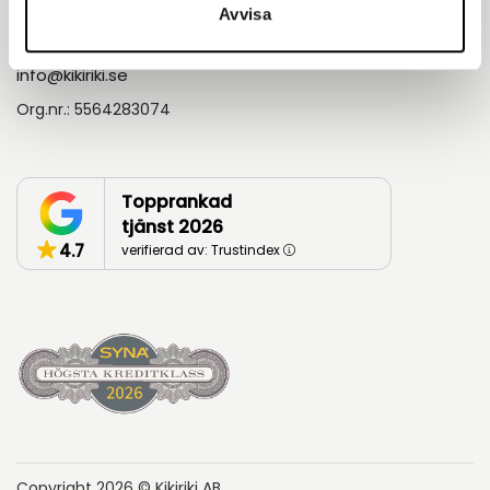
Askims Verkstadsväg 5A 436 34, Göteborg
Avvisa
031-68 17 80
info@kikiriki.se
Org.nr.: 5564283074
Topprankad
tjänst 2026
4.7
verifierad av: Trustindex
Copyright 2026 © Kikiriki AB