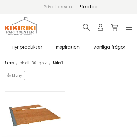
Skip
Privatperson
Företag
to
content
Hyr produkter
Inspiration
Vanliga frågor
Extra
/
oktett-30-golv
/
Sida 1
Meny