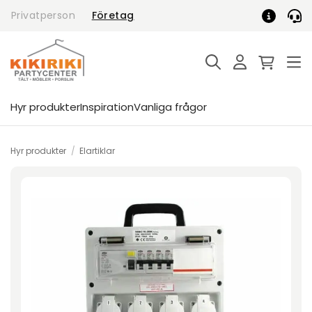
Skip
Privatperson
Företag
to
content
Hyr produkter
Inspiration
Vanliga frågor
Hyr produkter
/
Elartiklar