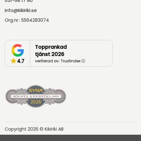
031-68 17 80
info@kikiriki.se
Org.nr.: 5564283074
Topprankad
tjänst 2026
4.7
verifierad av: Trustindex
Copyright 2026 © Kikiriki AB
Hyresvillkor