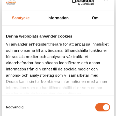
Lägg till i förfrågan
Samtycke
Information
Om
Denna webbplats använder cookies
Vi använder enhetsidentifierare för att anpassa innehållet
Andra köpte även till
och annonserna till användarna, tillhandahålla funktioner
för sociala medier och analysera vår trafik. Vi
vidarebefordrar även sådana identifierare och annan
information från din enhet till de sociala medier och
annons- och analysföretag som vi samarbetar med.
Bildgalleri för denna produkt
Dessa kan i sin tur kombinera informationen med annan
information som du har tillhandahållit eller som de har
samlat in när du har använt deras tjänster.
Det är tyvärr tomt här för tillfället.
Samtyckesval
Nödvändig