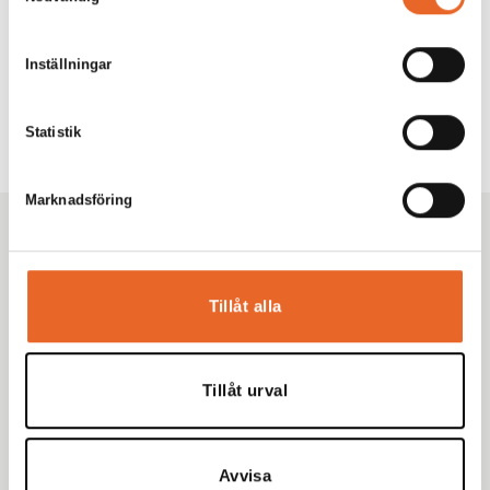
Inställningar
Statistik
Marknadsföring
Kikiriki Partycenter
Sedan 1993 har vi hjälpt tusentals kunder i Göteborg
med omnejd med uthyrning av tält, möbler och porslin
Tillåt alla
till fester, bröllop och företagsevent. Tryggt. Proffsigt.
Enkelt.
Tillåt urval
Avvisa