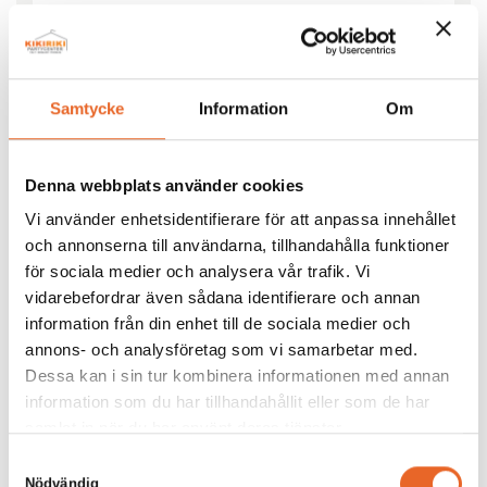
Förlängningskabel 3-fas 32A 25m mängd
Lägg till i förfrågan
Samtycke
Information
Om
Denna webbplats använder cookies
Vi använder enhetsidentifierare för att anpassa innehållet
och annonserna till användarna, tillhandahålla funktioner
Andra köpte även till
för sociala medier och analysera vår trafik. Vi
vidarebefordrar även sådana identifierare och annan
information från din enhet till de sociala medier och
annons- och analysföretag som vi samarbetar med.
Dessa kan i sin tur kombinera informationen med annan
Bildgalleri för denna produkt
information som du har tillhandahållit eller som de har
samlat in när du har använt deras tjänster.
Samtyckesval
Det är tyvärr tomt här för tillfället.
Nödvändig