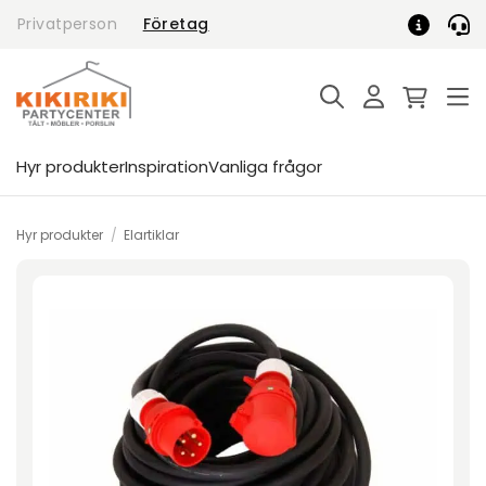
Skip
Privatperson
Företag
to
content
Hyr produkter
Inspiration
Vanliga frågor
Hyr produkter
/
Elartiklar