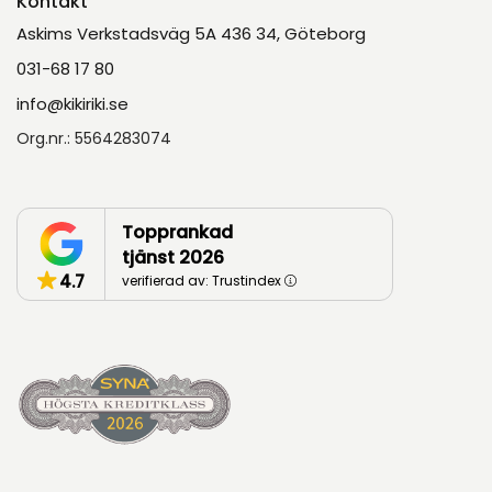
Kontakt
Askims Verkstadsväg 5A 436 34, Göteborg
031-68 17 80
info@kikiriki.se
Org.nr.: 5564283074
Topprankad
tjänst 2026
4.7
verifierad av: Trustindex