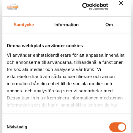
Lägg till i förfrågan
Samtycke
Information
Om
Denna webbplats använder cookies
Vi använder enhetsidentifierare för att anpassa innehållet
Andra köpte även till
och annonserna till användarna, tillhandahålla funktioner
för sociala medier och analysera vår trafik. Vi
vidarebefordrar även sådana identifierare och annan
information från din enhet till de sociala medier och
annons- och analysföretag som vi samarbetar med.
Bildgalleri för denna produkt
Dessa kan i sin tur kombinera informationen med annan
information som du har tillhandahållit eller som de har
samlat in när du har använt deras tjänster.
Det är tyvärr tomt här för tillfället.
Samtyckesval
Nödvändig