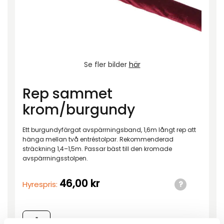
Se fler bilder
här
Rep sammet
krom/burgundy
Ett burgundyfärgat avspärrningsband, 1,6m långt rep att
hänga mellan två entréstolpar. Rekommenderad
sträckning 1,4–1,5m. Passar bäst till den kromade
avspärrningsstolpen.
46,00
kr
Hyrespris:
Rep sammet krom/burgundy mängd