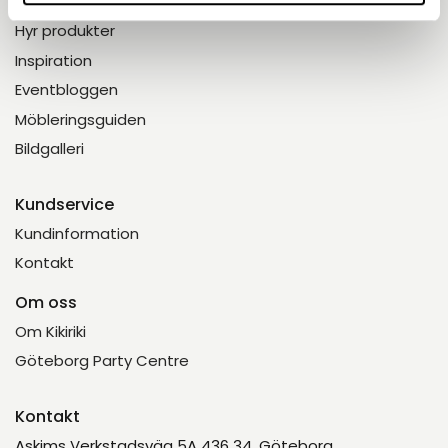
Meny
Hyr produkter
Inspiration
Eventbloggen
Möbleringsguiden
Bildgalleri
Kundservice
Kundinformation
Kontakt
Om oss
Om Kikiriki
Göteborg Party Centre
Kontakt
Askims Verkstadsväg 5A 436 34, Göteborg