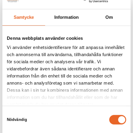
Samtycke
Information
Om
Denna webbplats använder cookies
Andra köpte även till
Vi använder enhetsidentifierare för att anpassa innehållet
och annonserna till användarna, tillhandahålla funktioner
för sociala medier och analysera vår trafik. Vi
vidarebefordrar även sådana identifierare och annan
information från din enhet till de sociala medier och
Bildgalleri för denna produkt
annons- och analysföretag som vi samarbetar med.
Dessa kan i sin tur kombinera informationen med annan
information som du har tillhandahållit eller som de har
samlat in när du har använt deras tjänster.
Det är tyvärr tomt här för tillfället.
Samtyckesval
Nödvändig