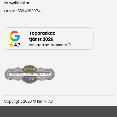
info@kikiriki.se
Org.nr.: 5564283074
Topprankad
tjänst 2026
4.7
verifierad av: Trustindex
Copyright 2026 © Kikiriki AB
Hyresvillkor