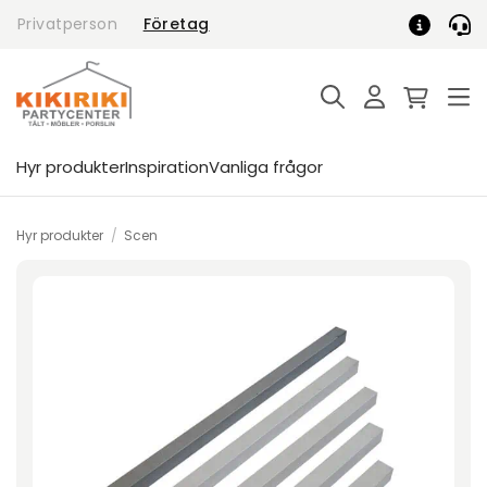
Skip
Privatperson
Företag
to
content
Hyr produkter
Inspiration
Vanliga frågor
Hyr produkter
/
Scen