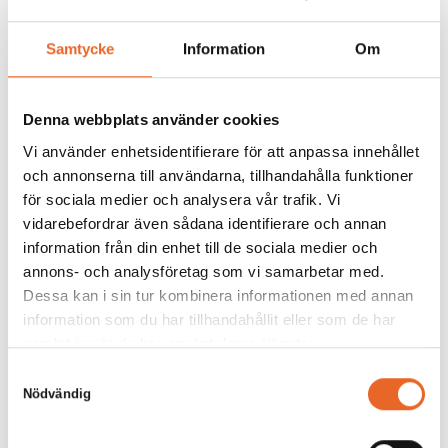
Samtycke
Information
Om
Denna webbplats använder cookies
Andra köpte även till
Vi använder enhetsidentifierare för att anpassa innehållet
och annonserna till användarna, tillhandahålla funktioner
för sociala medier och analysera vår trafik. Vi
vidarebefordrar även sådana identifierare och annan
information från din enhet till de sociala medier och
Bildgalleri för denna produkt
annons- och analysföretag som vi samarbetar med.
Dessa kan i sin tur kombinera informationen med annan
information som du har tillhandahållit eller som de har
Det är tyvärr tomt här för tillfället.
samlat in när du har använt deras tjänster.
Samtyckesval
Nödvändig