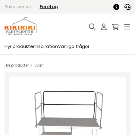
Skip
Privatperson
Företag
to
content
Hyr produkter
Inspiration
Vanliga frågor
Hyr produkter
/
Scen